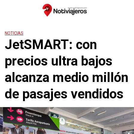
Saltar
al
contenido
NOTICIAS
JetSMART: con
precios ultra bajos
alcanza medio millón
de pasajes vendidos