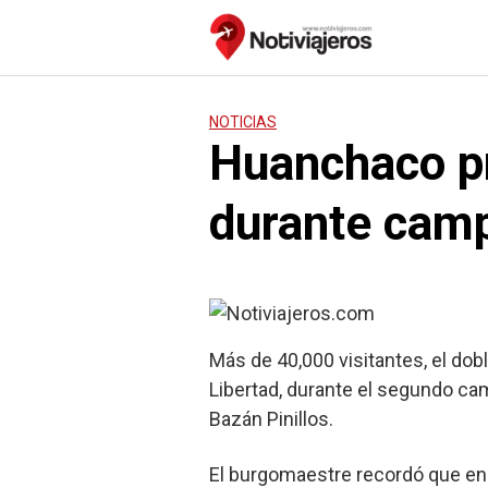
Saltar
al
contenido
NOTICIAS
Huanchaco pr
durante camp
Más de 40,000 visitantes, el doble
Libertad, durante el segundo c
Bazán Pinillos.
El burgomaestre recordó que en e