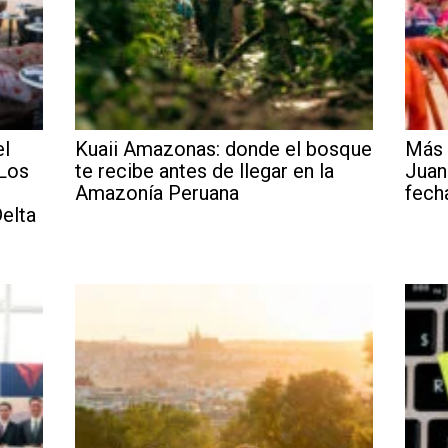
el
Kuaii Amazonas: donde el bosque
Más 
 Los
te recibe antes de llegar en la
Juan
Amazonía Peruana
fech
elta