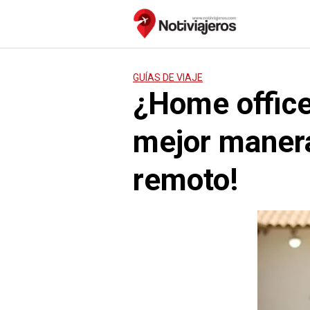
Saltar
al
contenido
GUÍAS DE VIAJE
¿Home office
mejor manera 
remoto!