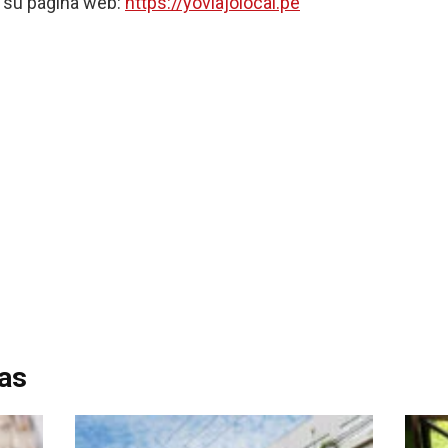
 su página web:
https://yoviajolocal.pe
das